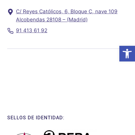
C/ Reyes Católicos, 6, Bloque C, nave 109
Alcobendas 28108 – (Madrid)
91 413 61 92
Abrir
SELLOS DE IDENTIDAD: